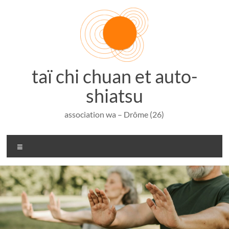
Aller
au
contenu
taï chi chuan et auto-
shiatsu
association wa – Drôme (26)
Menu