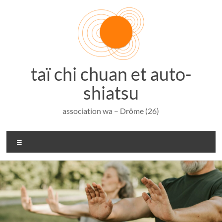
Aller
au
contenu
taï chi chuan et auto-
shiatsu
association wa – Drôme (26)
Menu