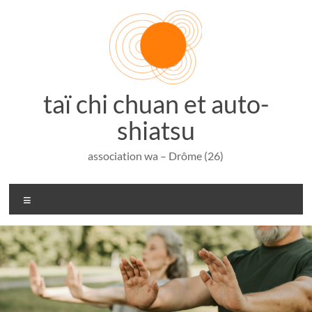
Aller
au
contenu
taï chi chuan et auto-
shiatsu
association wa – Drôme (26)
Menu