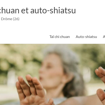
 chuan et auto-shiatsu
– Drôme (26)
Taï chi chuan
Auto-shiatsu
A