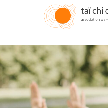
Aller
au
taï chi
contenu
association wa 