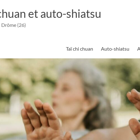
 chuan et auto-shiatsu
– Drôme (26)
Taï chi chuan
Auto-shiatsu
A