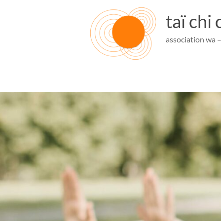
Aller
au
taï chi
contenu
association wa 