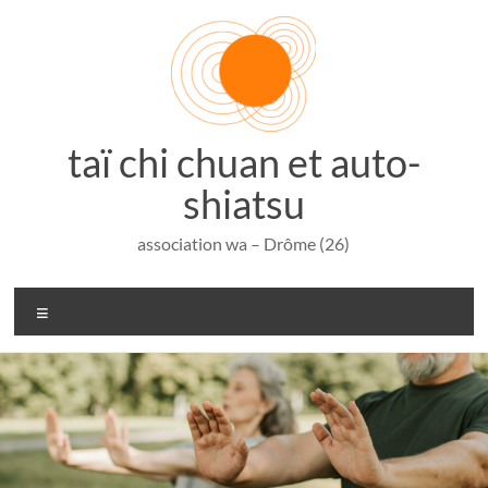
Aller
au
contenu
taï chi chuan et auto-
shiatsu
association wa – Drôme (26)
Menu