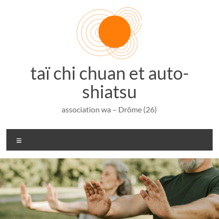
Aller
au
contenu
taï chi chuan et auto-
shiatsu
association wa – Drôme (26)
Menu