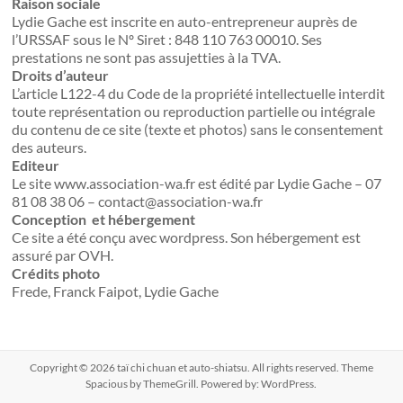
Raison sociale
Lydie Gache est inscrite en auto-entrepreneur auprès de
l’URSSAF sous le Nº Siret : 848 110 763 00010. Ses
prestations ne sont pas assujetties à la TVA.
Droits d’auteur
L’article L122-4 du Code de la propriété intellectuelle interdit
toute représentation ou reproduction partielle ou intégrale
du contenu de ce site (texte et photos) sans le consentement
des auteurs.
Editeur
Le site www.association-wa.fr est édité par Lydie Gache – 07
81 08 38 06 – contact@association-wa.fr
Conception et hébergement
Ce site a été conçu avec wordpress. Son hébergement est
assuré par OVH.
Crédits photo
Frede, Franck Faipot, Lydie Gache
Copyright © 2026
taï chi chuan et auto-shiatsu
. All rights reserved. Theme
Spacious
by ThemeGrill. Powered by:
WordPress
.